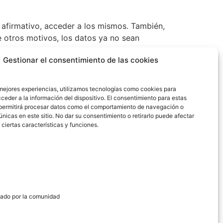
 afirmativo, acceder a los mismos. También,
re otros motivos, los datos ya no sean
Gestionar el consentimiento de las cookies
o caso únicamente los conservaremos para el
 mejores experiencias, utilizamos tecnologías como cookies para
ceder a la información del dispositivo. El consentimiento para estas
drá carácter retroactivo salvo disposición
permitirá procesar datos como el comportamiento de navegación o
cripción establecidos por las normas
únicas en este sitio. No dar su consentimiento o retirarlo puede afectar
ciertas características y funciones.
omunicaciones comerciales, en cuyo caso no
s reclamaciones.
ocumento acreditativo de tu identidad, a