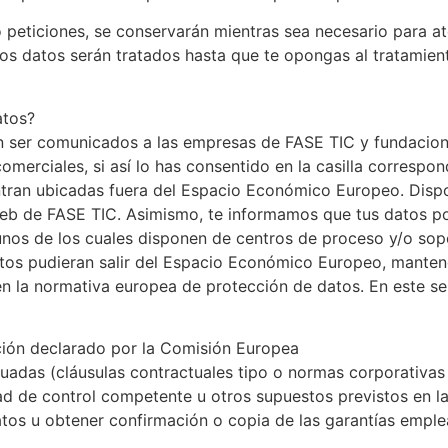
o peticiones, se conservarán mientras sea necesario para ate
os datos serán tratados hasta que te opongas al tratamient
atos?
n ser comunicados a las empresas de FASE TIC y fundacione
omerciales, si así lo has consentido en la casilla corresp
tran ubicadas fuera del Espacio Económico Europeo. Dispon
web de FASE TIC. Asimismo, te informamos que tus datos 
unos de los cuales disponen de centros de proceso y/o so
os pudieran salir del Espacio Económico Europeo, mantend
n la normativa europea de protección de datos. En este sen
cción declarado por la Comisión Europea
cuadas (cláusulas contractuales tipo o normas corporativas 
ridad de control competente u otros supuestos previstos en l
datos u obtener confirmación o copia de las garantías empl