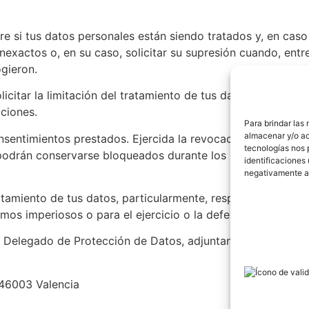
re si tus datos personales están siendo tratados y, en caso
 inexactos o, en su caso, solicitar su supresión cuando, ent
ogieron.
licitar la limitación del tratamiento de tus datos, en cuy
aciones.
Para brindar las
almacenar y/o ac
entimientos prestados. Ejercida la revocación, que no ten
tecnologías nos 
 podrán conservarse bloqueados durante los plazos de pres
identificaciones 
negativamente a 
tamiento de tus datos, particularmente, respecto de las c
imos imperiosos o para el ejercicio o la defensa de posible
 al Delegado de Protección de Datos, adjuntando copia de d
 46003 Valencia